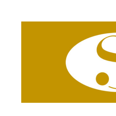
Zeige
grösseres
Bild
Stuerinfo 10/20