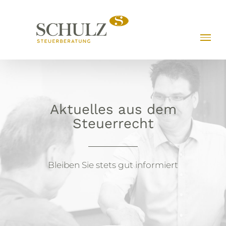
Zum
Inhalt
springen
Aktuelles aus dem
Steuerrecht
Bleiben Sie stets gut informiert