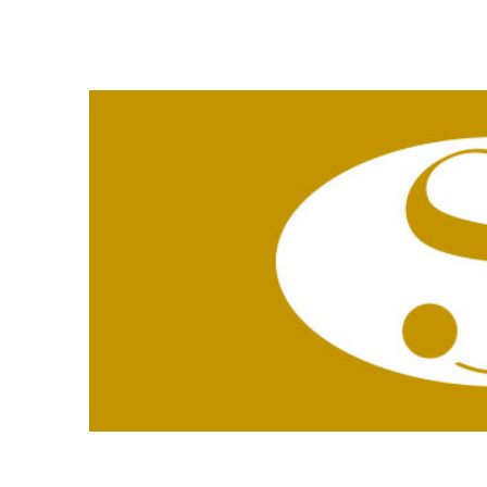
Zeige
grösseres
Bild
Steuerinfo 10/21