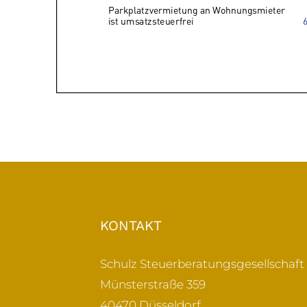
KONTAKT
Schulz Steuerberatungsgesellschaf
Münsterstraße 359
40470 Düsseldorf